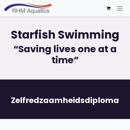
Overslaan naar inhoud
Starfish Swimming
“Saving lives one at a
time”
Zelfredzaamheidsdiploma